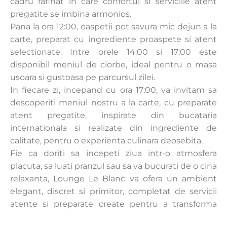
cadru rafinat in care confortul si serviciile atent
pregatite se imbina armonios.
Pana la ora 12:00, oaspetii pot savura mic dejun a la
carte, preparat cu ingrediente proaspete si atent
selectionate. Intre orele 14:00 si 17:00 este
disponibil meniul de ciorbe, ideal pentru o masa
usoara si gustoasa pe parcursul zilei.
In fiecare zi, incepand cu ora 17:00, va invitam sa
descoperiti meniul nostru a la carte, cu preparate
atent pregatite, inspirate din bucataria
internationala si realizate din ingrediente de
calitate, pentru o experienta culinara deosebita.
Fie ca doriti sa incepeti ziua intr-o atmosfera
placuta, sa luati pranzul sau sa va bucurati de o cina
relaxanta, Lounge Le Blanc va ofera un ambient
elegant, discret si primitor, completat de servicii
atente si preparate create pentru a transforma
fiecare vizita intr-o experienta memorabila.