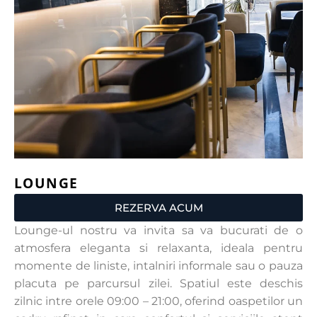
LOUNGE
REZERVA ACUM
Lounge-ul nostru va invita sa va bucurati de o
atmosfera eleganta si relaxanta, ideala pentru
momente de liniste, intalniri informale sau o pauza
placuta pe parcursul zilei. Spatiul este deschis
zilnic intre orele 09:00 – 21:00, oferind oaspetilor un