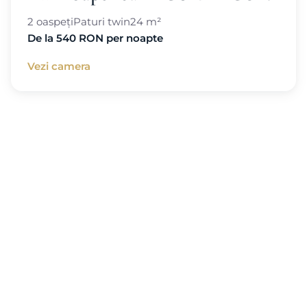
2 oaspeți
Paturi twin
24 m²
De la 540 RON per noapte
Vezi camera