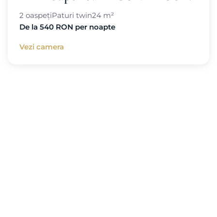
2 oaspeți
Paturi twin
24 m²
De la 540 RON per noapte
Vezi camera