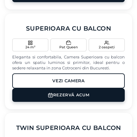
Baie privata
Uscator de par
‹
›
SUPERIOARA CU BALCON
24 m²
Pat Queen
2 oaspeți
Eleganta si confortabila, Camera Superioara cu balcon
ofera un spatiu luminos si primitor, ideal pentru o
sedere relaxanta in zona Cotroceni din Bucuresti.
VEZI CAMERA
Minibar
Seif
Baie privata
REZERVĂ ACUM
Vedere oras
Birou
‹
›
TWIN SUPERIOARA CU BALCON