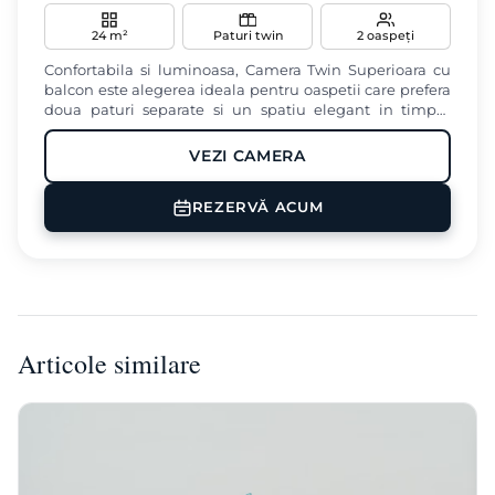
24 m²
Paturi twin
2 oaspeți
Confortabila si luminoasa, Camera Twin Superioara cu
balcon este alegerea ideala pentru oaspetii care prefera
doua paturi separate si un spatiu elegant in timpul
sederii lor in zona Cotroceni din Bucuresti.
VEZI CAMERA
Aer conditionat
TV
Balkon
REZERVĂ ACUM
Masina de cafea
Seif
Articole similare