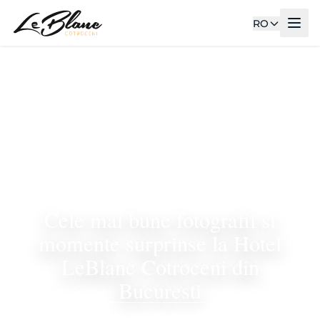
RO
Cele mai bune fotografii si
momente surprinse la Hotel
LeBlanc Cotroceni din
Bucuresti
TOATE ARTICOLELE