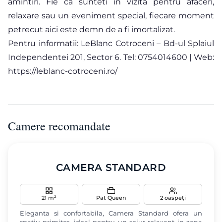
amintiri. Fie ca sunteti in vizita pentru afaceri,
relaxare sau un eveniment special, fiecare moment
petrecut aici este demn de a fi imortalizat.
Pentru informatii: LeBlanc Cotroceni – Bd-ul Splaiul
Independentei 201, Sector 6. Tel: 0754014600 | Web:
https://leblanc-cotroceni.ro/
Camere recomandate
‹
›
CAMERA STANDARD
21 m²
Pat Queen
2 oaspeți
Eleganta si confortabila, Camera Standard ofera un