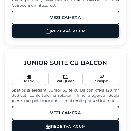
spatiu primitor, ideal pentru un sejur relaxant in zona
Cotroceni din Bucuresti.
VEZI CAMERA
Aer conditionat
Minibar
Masina de cafea
REZERVĂ ACUM
Baie privata
Birou
‹
›
JUNIOR SUITE CU BALCON
120 m²
Pat Queen
3 oaspeți
Spatios si elegant, Junior Suite cu Balcon ofera 120 m²
dedicati confortului si relaxarii, fiind alegerea ideala
pentru oaspetii care doresc mai mult spatiu si intimitate
in timpul sederii lor in zona Cotroceni din Bucuresti.
VEZI CAMERA
Aer conditionat
TV
Terasa
REZERVĂ ACUM