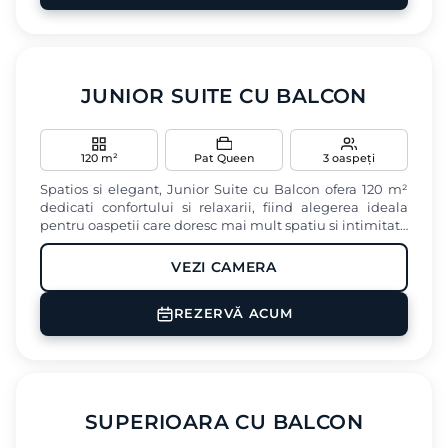
Baie privata
Birou
‹
›
JUNIOR SUITE CU BALCON
120 m²
Pat Queen
3 oaspeți
Spatios si elegant, Junior Suite cu Balcon ofera 120 m²
dedicati confortului si relaxarii, fiind alegerea ideala
pentru oaspetii care doresc mai mult spatiu si intimitate
in timpul sederii lor in zona Cotroceni din Bucuresti.
VEZI CAMERA
Aer conditionat
TV
Terasa
REZERVĂ ACUM
Baie privata
Uscator de par
‹
›
SUPERIOARA CU BALCON