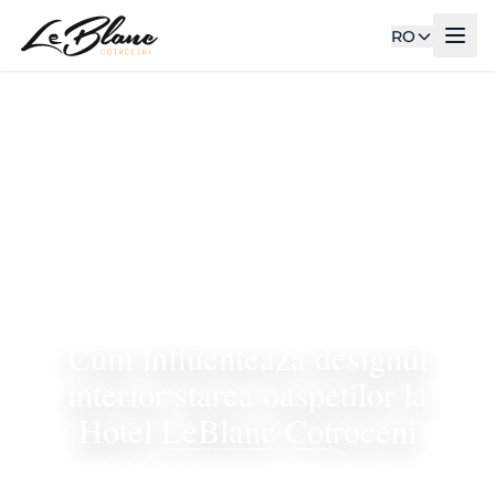
RO
Cum influenteaza designul
interior starea oaspetilor la
Hotel LeBlanc Cotroceni
TOATE ARTICOLELE