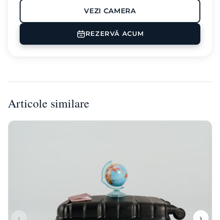
VEZI CAMERA
Aer conditionat
TV
Balkon
REZERVĂ ACUM
Masina de cafea
Seif
Articole similare
‹
›