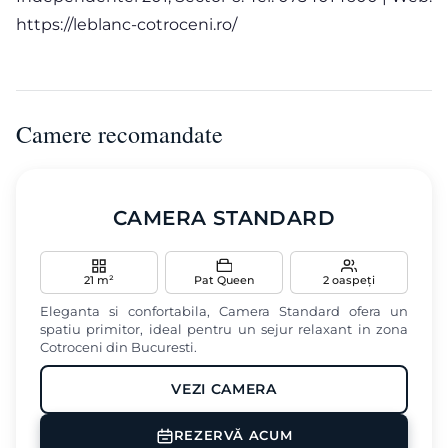
https://leblanc-cotroceni.ro/
Camere recomandate
‹
›
CAMERA STANDARD
21 m²
Pat Queen
2 oaspeți
Eleganta si confortabila, Camera Standard ofera un
spatiu primitor, ideal pentru un sejur relaxant in zona
Cotroceni din Bucuresti.
VEZI CAMERA
Aer conditionat
Minibar
Masina de cafea
REZERVĂ ACUM