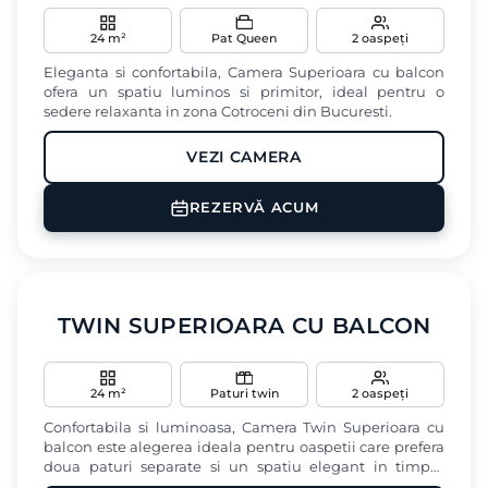
24 m²
Pat Queen
2 oaspeți
Eleganta si confortabila, Camera Superioara cu balcon
ofera un spatiu luminos si primitor, ideal pentru o
sedere relaxanta in zona Cotroceni din Bucuresti.
VEZI CAMERA
Minibar
Seif
Baie privata
REZERVĂ ACUM
Vedere oras
Birou
‹
›
TWIN SUPERIOARA CU BALCON
24 m²
Paturi twin
2 oaspeți
Confortabila si luminoasa, Camera Twin Superioara cu
balcon este alegerea ideala pentru oaspetii care prefera
doua paturi separate si un spatiu elegant in timpul
sederii lor in zona Cotroceni din Bucuresti.