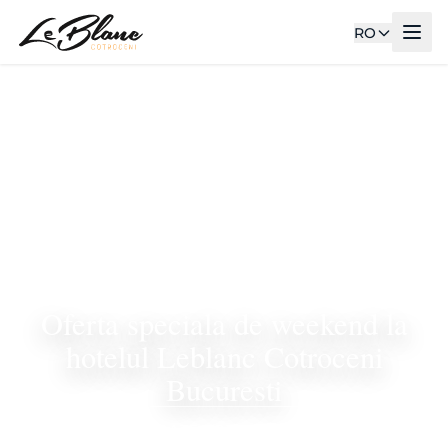
RO
Oferta speciala de weekend la
hotelul Leblanc Cotroceni
Bucuresti
TOATE ARTICOLELE