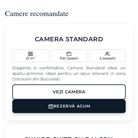
Camere recomandate
‹
›
CAMERA STANDARD
21 m²
Pat Queen
2 oaspeți
Eleganta si confortabila, Camera Standard ofera un
spatiu primitor, ideal pentru un sejur relaxant in zona
Cotroceni din Bucuresti.
VEZI CAMERA
Aer conditionat
Minibar
Masina de cafea
REZERVĂ ACUM
Baie privata
Birou
‹
›