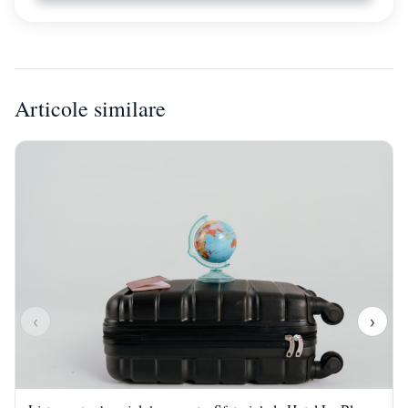
Masina de cafea
Seif
Articole similare
‹
›