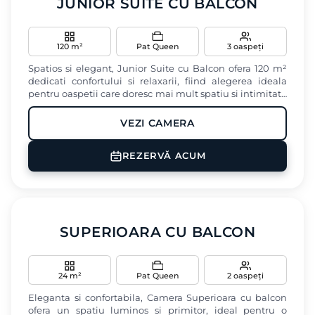
JUNIOR SUITE CU BALCON
120 m²
Pat Queen
3 oaspeți
Spatios si elegant, Junior Suite cu Balcon ofera 120 m²
dedicati confortului si relaxarii, fiind alegerea ideala
pentru oaspetii care doresc mai mult spatiu si intimitate
in timpul sederii lor in zona Cotroceni din Bucuresti.
VEZI CAMERA
Aer conditionat
TV
Terasa
REZERVĂ ACUM
Baie privata
Uscator de par
‹
›
SUPERIOARA CU BALCON
24 m²
Pat Queen
2 oaspeți
Eleganta si confortabila, Camera Superioara cu balcon
ofera un spatiu luminos si primitor, ideal pentru o