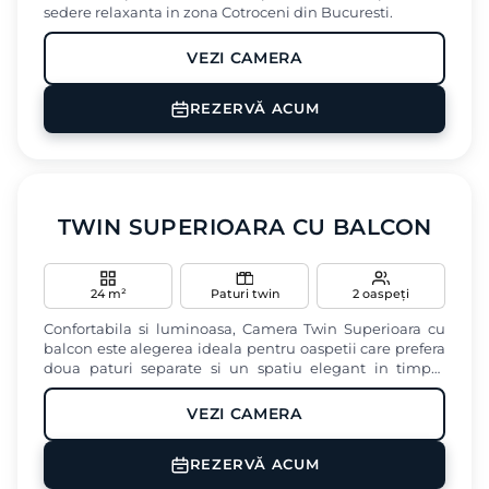
sedere relaxanta in zona Cotroceni din Bucuresti.
VEZI CAMERA
Minibar
Seif
Baie privata
REZERVĂ ACUM
Vedere oras
Birou
‹
›
TWIN SUPERIOARA CU BALCON
24 m²
Paturi twin
2 oaspeți
Confortabila si luminoasa, Camera Twin Superioara cu
balcon este alegerea ideala pentru oaspetii care prefera
doua paturi separate si un spatiu elegant in timpul
sederii lor in zona Cotroceni din Bucuresti.
VEZI CAMERA
Aer conditionat
TV
Balkon
REZERVĂ ACUM