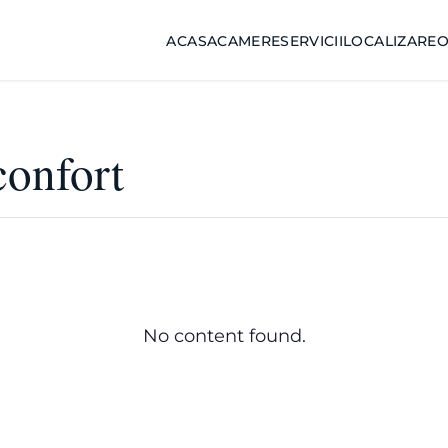
ACASA
CAMERE
SERVICII
LOCALIZARE
O
confort
No content found.