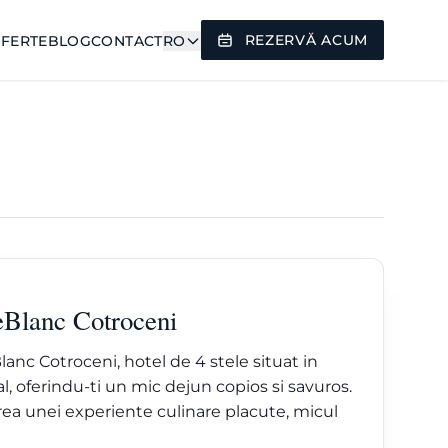
REZERVĂ ACUM
FERTE
BLOG
CONTACT
RO
eBlanc Cotroceni
nc Cotroceni, hotel de 4 stele situat in
l, oferindu-ti un mic dejun copios si savuros.
tarea unei experiente culinare placute, micul