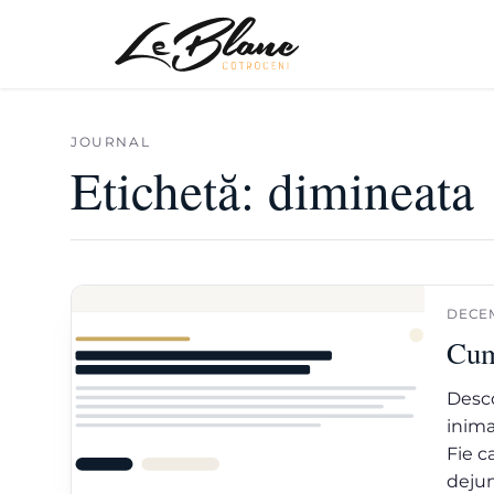
JOURNAL
Etichetă:
dimineata
DECEM
Cum
Desco
inima
Fie c
dejun