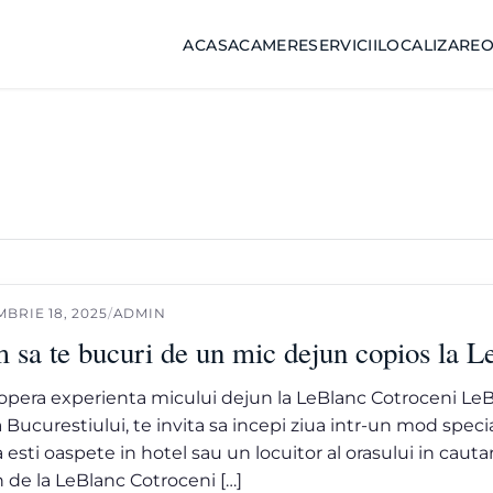
ACASA
CAMERE
SERVICII
LOCALIZARE
O
BRIE 18, 2025
/
ADMIN
 sa te bucuri de un mic dejun copios la L
pera experienta micului dejun la LeBlanc Cotroceni LeBla
 Bucurestiului, te invita sa incepi ziua intr-un mod specia
a esti oaspete in hotel sau un locuitor al orasului in cau
 de la LeBlanc Cotroceni […]