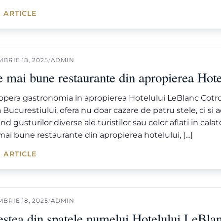
 ARTICLE
BRIE 18, 2025
/
ADMIN
e mai bune restaurante din apropierea Hot
pera gastronomia in apropierea Hotelului LeBlanc Cotroc
 Bucurestiului, ofera nu doar cazare de patru stele, ci si 
nd gusturilor diverse ale turistilor sau celor aflati in calato
mai bune restaurante din apropierea hotelului, […]
 ARTICLE
BRIE 18, 2025
/
ADMIN
estea din spatele numelui Hotelului LeBla