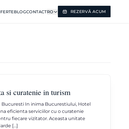
REZERVĂ ACUM
FERTE
BLOG
CONTACT
RO
 si curatenie in turism
in Bucuresti In inima Bucurestiului, Hotel
 eficienta serviciilor cu o curatenie
tru fiecare vizitator. Aceasta unitate
darde […]