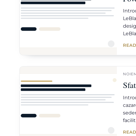
Intro
LeBla
desig
LeBla
READ
NOIEM
Sfat
Intro
cazar
seder
facili
READ