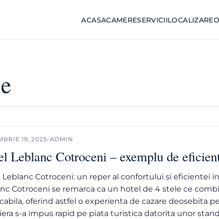
ACASA
CAMERE
SERVICII
LOCALIZARE
O
le
BRIE 19, 2025
/
ADMIN
l Leblanc Cotroceni – exemplu de eficienta
 Leblanc Cotroceni: un reper al confortului si eficientei 
nc Cotroceni se remarca ca un hotel de 4 stele ce combina
abila, oferind astfel o experienta de cazare deosebita pen
iera s-a impus rapid pe piata turistica datorita unor stan