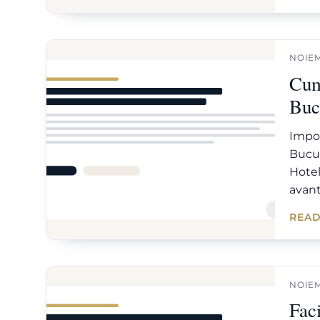
NOIEM
Cum
Buc
Impor
Bucur
Hotel
avant
READ
NOIEM
Faci