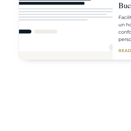
Buc
Facil
un ho
confo
perso
READ