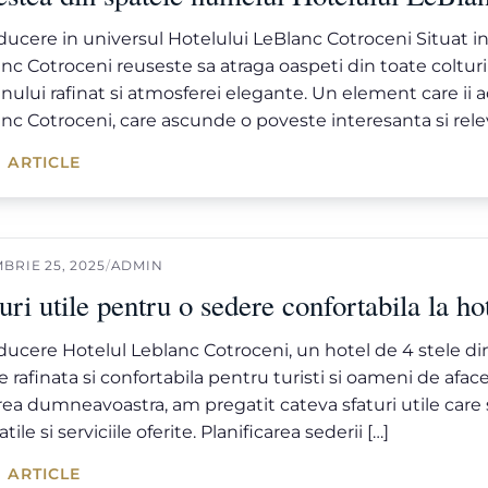
ducere in universul Hotelului LeBlanc Cotroceni Situat in
nc Cotroceni reuseste sa atraga oaspeti din toate colturile
nului rafinat si atmosferei elegante. Un element care ii
nc Cotroceni, care ascunde o poveste interesanta si rele
 ARTICLE
BRIE 25, 2025
/
ADMIN
uri utile pentru o sedere confortabila la h
ducere Hotelul Leblanc Cotroceni, un hotel de 4 stele di
e rafinata si confortabila pentru turisti si oameni de af
ea dumneavoastra, am pregatit cateva sfaturi utile care s
tatile si serviciile oferite. Planificarea sederii […]
 ARTICLE