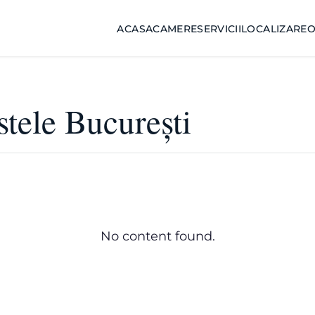
ACASA
CAMERE
SERVICII
LOCALIZARE
O
stele București
No content found.