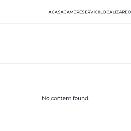
ACASA
CAMERE
SERVICII
LOCALIZARE
O
No content found.