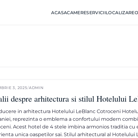
ACASA
CAMERE
SERVICII
LOCALIZARE
O
BRIE 3, 2025
/
ADMIN
lii despre arhitectura si stilul Hotelului 
ducere in arhitectura Hotelului LeBlanc Cotroceni Hotelul
iei, reprezinta o emblema a confortului modern combina
ceni. Acest hotel de 4 stele imbina armonios traditia c
ienta unica oaspetilor sai. Stilul arhitectural al Hotelulu