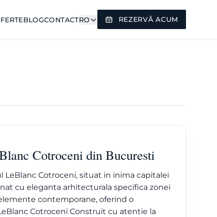
REZERVĂ ACUM
FERTE
BLOG
CONTACT
RO
LeBlanc Cotroceni din Bucuresti
 LeBlanc Cotroceni, situat in inima capitalei
t cu eleganta arhitecturala specifica zonei
u elemente contemporane, oferind o
i LeBlanc Cotroceni Construit cu atentie la