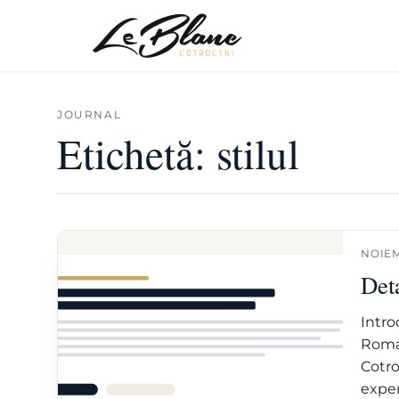
JOURNAL
Etichetă:
stilul
NOIEM
Deta
Intro
Roman
Cotro
exper